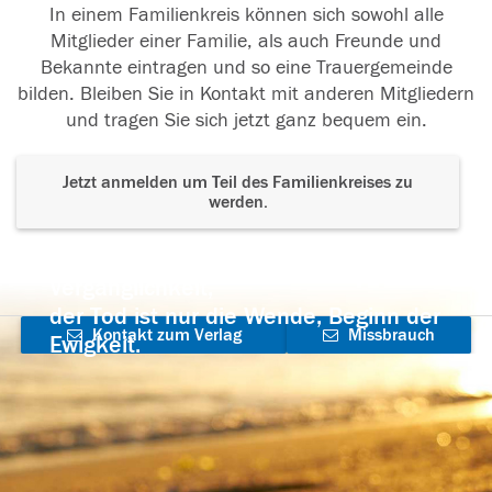
In einem Familienkreis können sich sowohl alle
Mitglieder einer Familie, als auch Freunde und
Bekannte eintragen und so eine Trauergemeinde
bilden. Bleiben Sie in Kontakt mit anderen Mitgliedern
und tragen Sie sich jetzt ganz bequem ein.
Jetzt anmelden um Teil des Familienkreises zu
werden.
Der Tod ist nicht das Ende, nicht die
Vergänglichkeit,
der Tod ist nur die Wende, Beginn der
Kontakt zum Verlag
Missbrauch
Ewigkeit.
aufnehmen
melden