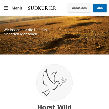
Menü
Anmelden
Abo
Wir lassen nur die Hand los,
nicht den Menschen.
Horst Wild