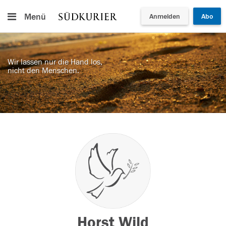
Menü
Anmelden
Abo
Wir lassen nur die Hand los,
nicht den Menschen.
Horst Wild