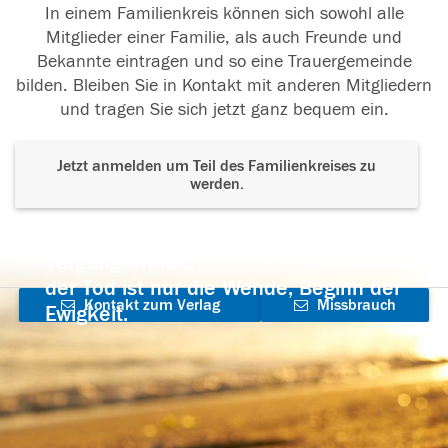
In einem Familienkreis können sich sowohl alle
Mitglieder einer Familie, als auch Freunde und
Bekannte eintragen und so eine Trauergemeinde
bilden. Bleiben Sie in Kontakt mit anderen Mitgliedern
und tragen Sie sich jetzt ganz bequem ein.
Jetzt anmelden um Teil des Familienkreises zu
werden.
Der Tod ist nicht das Ende, nicht die
Vergänglichkeit,
der Tod ist nur die Wende, Beginn der
Kontakt zum Verlag
Missbrauch
Ewigkeit.
aufnehmen
melden