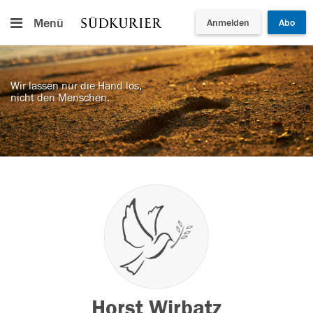
Menü
Anmelden
Abo
Wir lassen nur die Hand los,
nicht den Menschen.
Horst Wirbatz