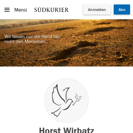
Menü
Anmelden
Abo
Wir lassen nur die Hand los,
nicht den Menschen.
Horst Wirbatz