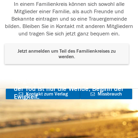
In einem Familienkreis können sich sowohl alle
Mitglieder einer Familie, als auch Freunde und
Bekannte eintragen und so eine Trauergemeinde
bilden. Bleiben Sie in Kontakt mit anderen Mitgliedern
und tragen Sie sich jetzt ganz bequem ein.
Jetzt anmelden um Teil des Familienkreises zu
werden.
Der Tod ist nicht das Ende, nicht die
Vergänglichkeit,
der Tod ist nur die Wende, Beginn der
Kontakt zum Verlag
Missbrauch
Ewigkeit.
aufnehmen
melden