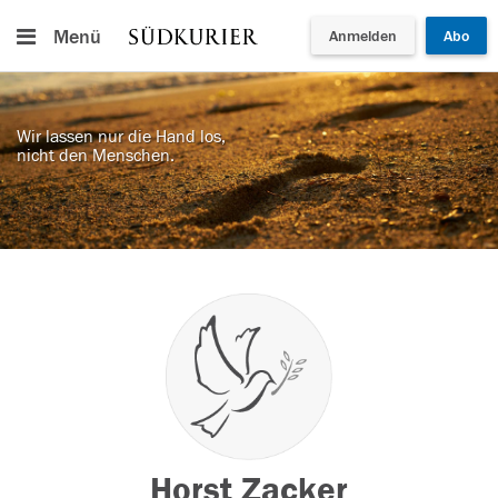
Menü
Anmelden
Abo
Wir lassen nur die Hand los,
nicht den Menschen.
Horst Zacker