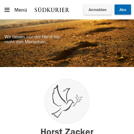
Menü
Anmelden
Abo
Wir lassen nur die Hand los,
nicht den Menschen.
Horst Zacker