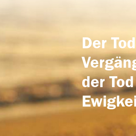
Der Tod
Vergäng
der Tod
Ewigkei