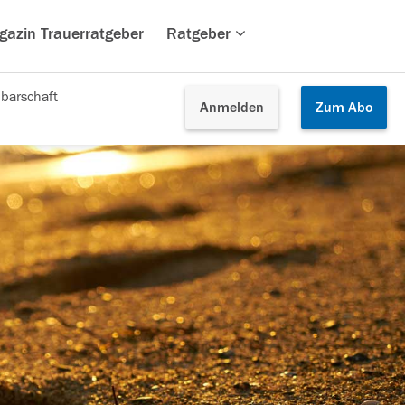
gazin Trauerratgeber
Ratgeber
barschaft
Anmelden
Zum
Abo