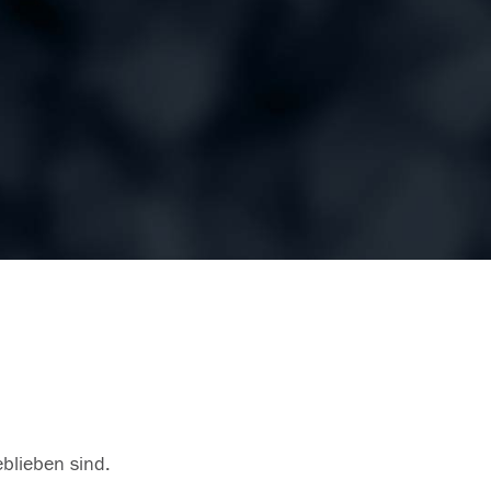
eblieben sind.