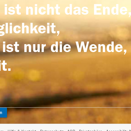
 ist nicht das Ende,
lichkeit,
 ist nur die Wende,
t.
en