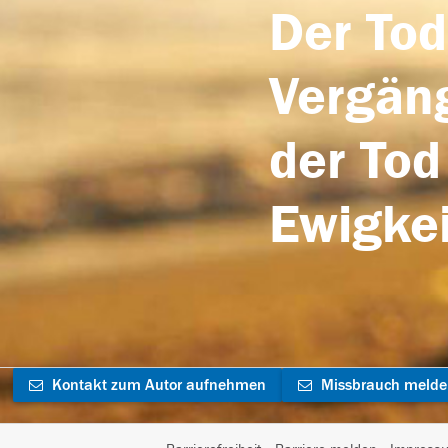
Der Tod
Vergäng
der Tod
Ewigkei
Kontakt zum Autor aufnehmen
Missbrauch meld