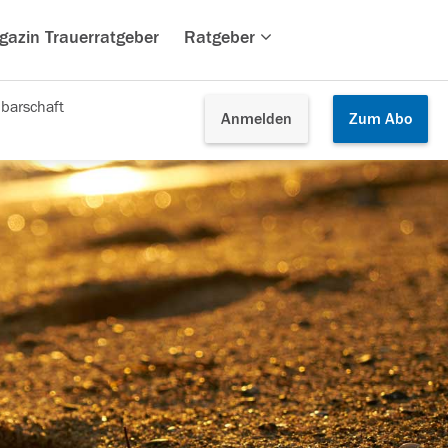
gazin Trauerratgeber
Ratgeber
barschaft
Anmelden
Zum
Abo