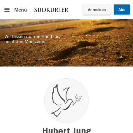
Menü
Anmelden
Abo
Wir lassen nur die Hand los,
nicht den Menschen.
Hubert Jung