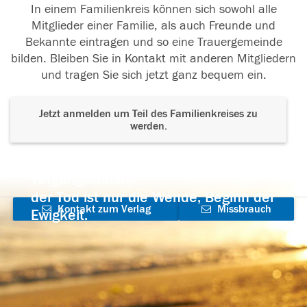
In einem Familienkreis können sich sowohl alle
Mitglieder einer Familie, als auch Freunde und
Bekannte eintragen und so eine Trauergemeinde
bilden. Bleiben Sie in Kontakt mit anderen Mitgliedern
und tragen Sie sich jetzt ganz bequem ein.
Jetzt anmelden um Teil des Familienkreises zu
werden.
Der Tod ist nicht das Ende, nicht die
Vergänglichkeit,
der Tod ist nur die Wende, Beginn der
Kontakt zum Verlag
Missbrauch
Ewigkeit.
aufnehmen
melden