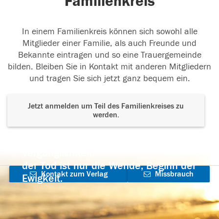
Familienkreis
In einem Familienkreis können sich sowohl alle
Mitglieder einer Familie, als auch Freunde und
Bekannte eintragen und so eine Trauergemeinde
bilden. Bleiben Sie in Kontakt mit anderen Mitgliedern
und tragen Sie sich jetzt ganz bequem ein.
Jetzt anmelden um Teil des Familienkreises zu
werden.
Der Tod ist nicht das Ende, nicht die
Vergänglichkeit,
der Tod ist nur die Wende, Beginn der
Kontakt zum Verlag
Missbrauch
Ewigkeit.
aufnehmen
melden