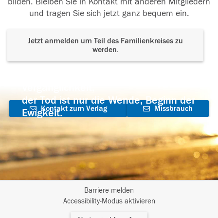
bilden. Bleiben Sie in Kontakt mit anderen Mitgliedern
und tragen Sie sich jetzt ganz bequem ein.
Jetzt anmelden um Teil des Familienkreises zu
werden.
Der Tod ist nicht das Ende, nicht die
Vergänglichkeit,
der Tod ist nur die Wende, Beginn der
Kontakt zum Verlag
Missbrauch
Ewigkeit.
aufnehmen
melden
Barriere melden
I
Accessibility-Modus aktivieren
m