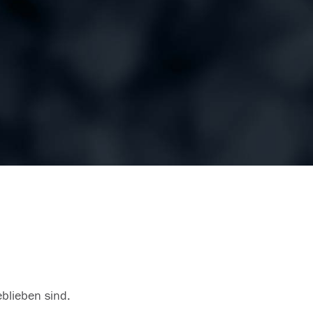
eblieben sind.