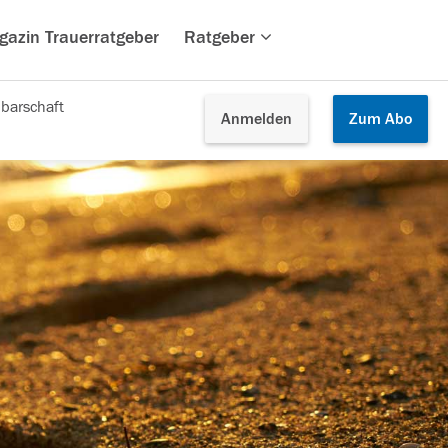
gazin Trauerratgeber
Ratgeber
barschaft
Anmelden
Zum
Abo