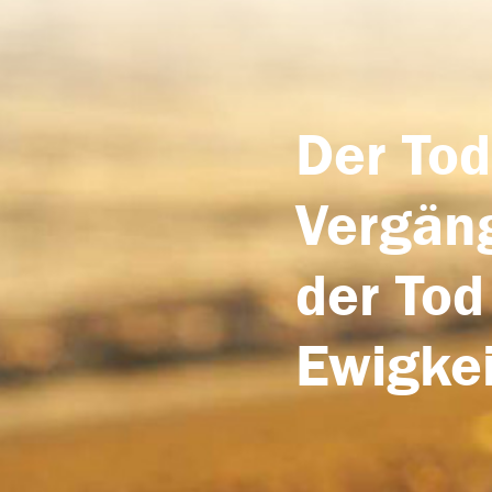
Der Tod
Vergäng
der Tod
Ewigkei