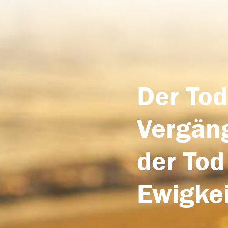
Der Tod
Vergäng
der Tod
Ewigkei