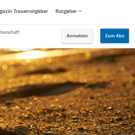
gazin Trauerratgeber
Ratgeber
barschaft
Anmelden
Zum
Abo