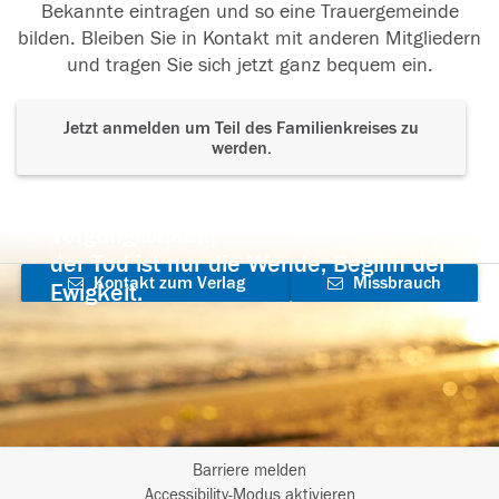
Bekannte eintragen und so eine Trauergemeinde
bilden. Bleiben Sie in Kontakt mit anderen Mitgliedern
und tragen Sie sich jetzt ganz bequem ein.
Jetzt anmelden um Teil des Familienkreises zu
werden.
Der Tod ist nicht das Ende, nicht die
Vergänglichkeit,
der Tod ist nur die Wende, Beginn der
Kontakt zum Verlag
Missbrauch
Ewigkeit.
aufnehmen
melden
Barriere melden
I
Accessibility-Modus aktivieren