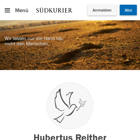
Menü
Anmelden
Abo
Wir lassen nur die Hand los,
nicht den Menschen.
Hubertus Reither