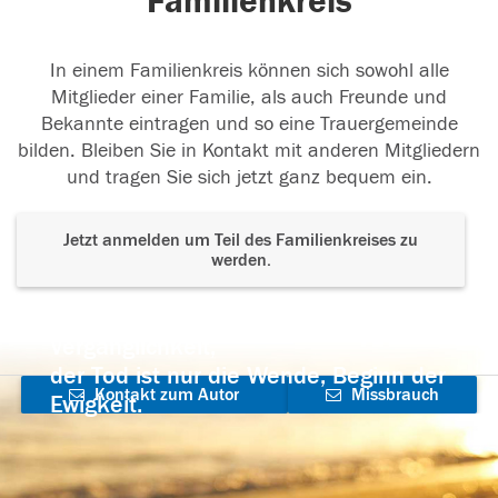
Familienkreis
In einem Familienkreis können sich sowohl alle
Mitglieder einer Familie, als auch Freunde und
Bekannte eintragen und so eine Trauergemeinde
bilden. Bleiben Sie in Kontakt mit anderen Mitgliedern
und tragen Sie sich jetzt ganz bequem ein.
Jetzt anmelden um Teil des Familienkreises zu
werden.
Der Tod ist nicht das Ende, nicht die
Vergänglichkeit,
der Tod ist nur die Wende, Beginn der
Kontakt zum Autor
Missbrauch
Ewigkeit.
aufnehmen
melden