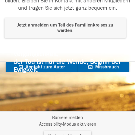
bilden. Bleiben Sie in Kontakt mit anderen Mitgliedern
und tragen Sie sich jetzt ganz bequem ein.
Jetzt anmelden um Teil des Familienkreises zu
werden.
Der Tod ist nicht das Ende, nicht die
Vergänglichkeit,
der Tod ist nur die Wende, Beginn der
Kontakt zum Autor
Missbrauch
Ewigkeit.
aufnehmen
melden
Barriere melden
I
Accessibility-Modus aktivieren
m