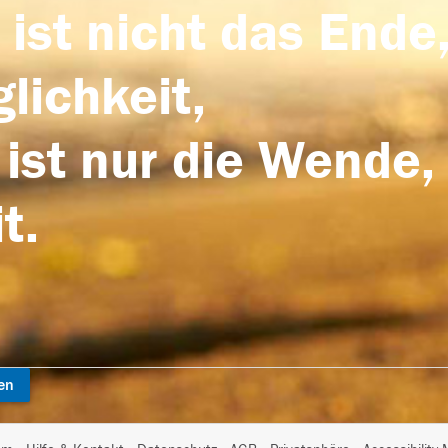
 ist nicht das Ende,
lichkeit,
 ist nur die Wende,
t.
en