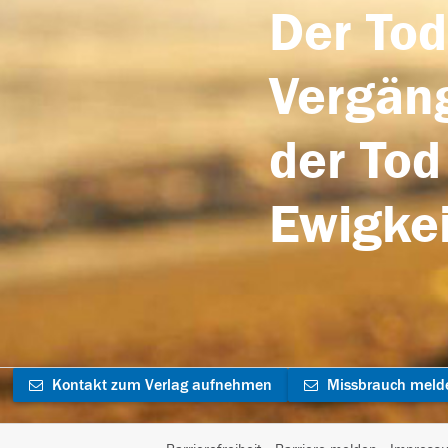
Der Tod
Vergäng
der Tod
Ewigkei
Kontakt zum Verlag aufnehmen
Missbrauch meld