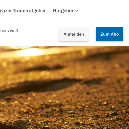
gazin Trauerratgeber
Ratgeber
barschaft
Anmelden
Zum
Abo