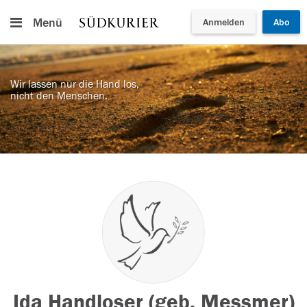
Menü
Anmelden
Abo
Wir lassen nur die Hand los,
nicht den Menschen.
Ida Handloser (geb. Messmer)