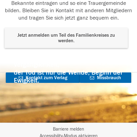
Bekannte eintragen und so eine Trauergemeinde
bilden. Bleiben Sie in Kontakt mit anderen Mitgliedern
und tragen Sie sich jetzt ganz bequem ein.
Jetzt anmelden um Teil des Familienkreises zu
werden.
Der Tod ist nicht das Ende, nicht die
Vergänglichkeit,
der Tod ist nur die Wende, Beginn der
Kontakt zum Verlag
Missbrauch
Ewigkeit.
aufnehmen
melden
Barriere melden
I
Accessibility-Modus aktivieren