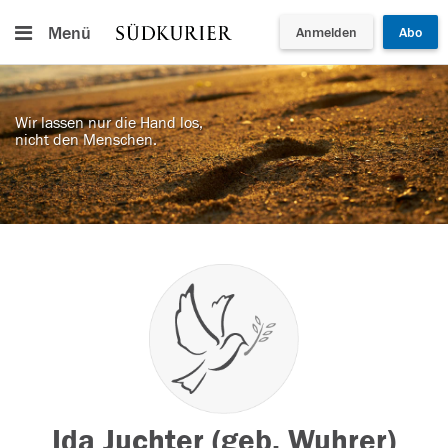
Menü
Anmelden
Abo
Wir lassen nur die Hand los,
nicht den Menschen.
Ida Juchter (geb. Wuhrer)