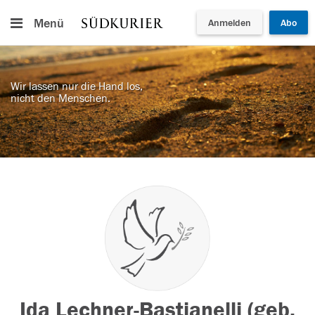
Menü
Anmelden
Abo
Wir lassen nur die Hand los,
nicht den Menschen.
Ida Lechner-Bastianelli (geb.