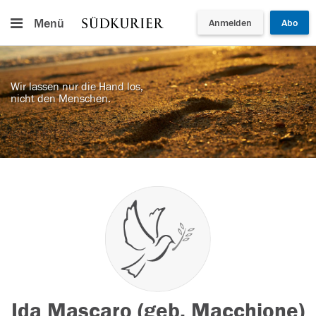
Menü
Anmelden
Abo
Wir lassen nur die Hand los,
nicht den Menschen.
Ida Mascaro (geb. Macchione)