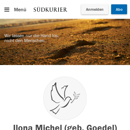
Menü
Anmelden
Abo
Wir lassen nur die Hand los,
nicht den Menschen.
Ilona Michel (geb. Goedel)