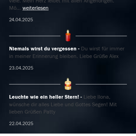
viele. Mein Herz leidet mit allen Angehörigen.
Mö
...
weiterlesen
24.04.2025
Niemals wirst du vergessen
Du wirst für immer
in meiner Erinnerung bleiben. Liebe Grüße Alex
23.04.2025
Leuchte wie ein heller Stern!
Liebe Ilona,
wünsche dir alles Liebe und Gottes Segen! Mit
lieben Grüßen Patty
22.04.2025