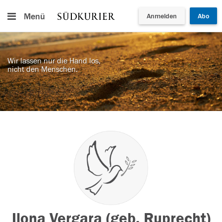
Menü
Anmelden
Abo
Wir lassen nur die Hand los,
nicht den Menschen.
Ilona Vergara (geb. Ruprecht)