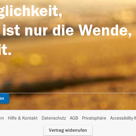
lichkeit,
 ist nur die Wende,
t.
en
I
um
Hilfe & Kontakt
Datenschutz
AGB
Privatsphäre
Accessibility
m
Vertrag widerrufen
A