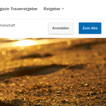
gazin Trauerratgeber
Ratgeber
barschaft
Anmelden
Zum
Abo