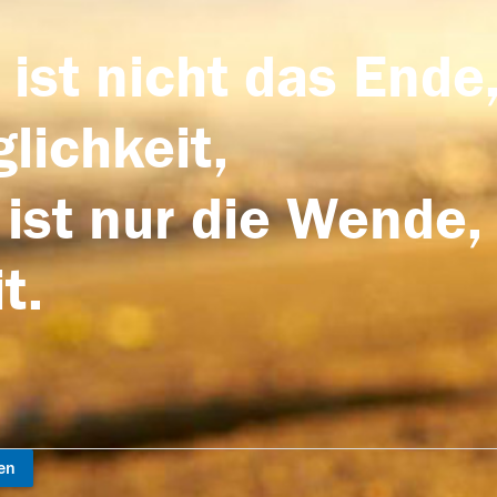
 ist nicht das Ende,
lichkeit,
 ist nur die Wende,
t.
en