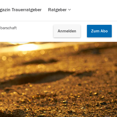
gazin Trauerratgeber
Ratgeber
barschaft
Anmelden
Zum
Abo