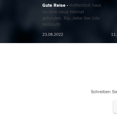
Gute Reise
Hoffentlich hast
du eine neue Heimat
gefunden. Rip.,liebe Ilse Udo
Hellmuth
23.08.2022
11.
Schreiben Sie