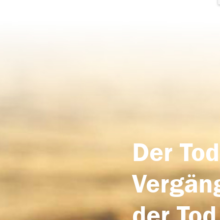
Der Tod
Vergäng
der Tod