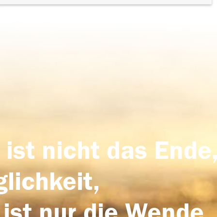
 ist nicht das Ende,
lichkeit,
 ist nur die Wende,