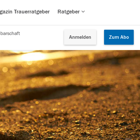
gazin Trauerratgeber
Ratgeber
barschaft
Anmelden
Zum
Abo