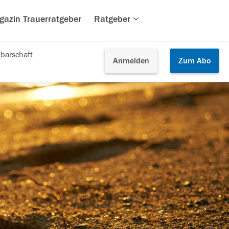
gazin Trauerratgeber
Ratgeber
barschaft
Anmelden
Zum
Abo