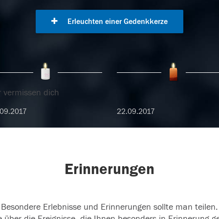
Erleuchten einer Gedenkkerze
r vermissen dich
09.2017
22.09.2017
Erinnerungen
Besondere Erlebnisse und Erinnerungen sollte man teilen.
 über die Ereignisse, die Ihnen besonders in Erinnerung g