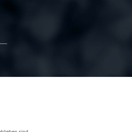
eblieben sind.