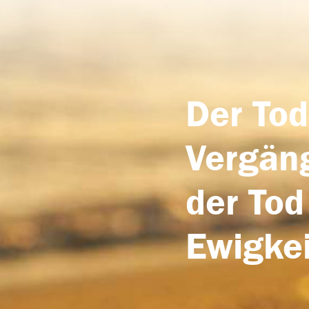
Der Tod
Vergäng
der Tod
Ewigkei