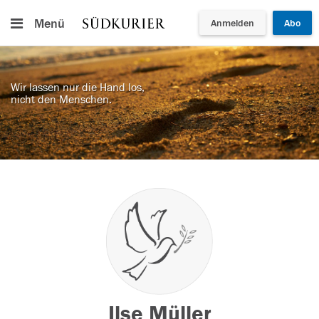
Menü
Anmelden
Abo
Wir lassen nur die Hand los,
nicht den Menschen.
Ilse Müller