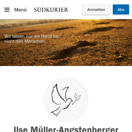
Menü
Anmelden
Abo
Wir lassen nur die Hand los,
nicht den Menschen.
Ilse Müller-Angstenberger