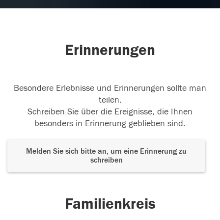
Wir sind sehr traurig und werden dich nie
vergessen.?Jutta und Werner
18.08.2018
Erinnerungen
Besondere Erlebnisse und Erinnerungen sollte man
Wir sind in Gedanken bei Ihnen und werden Sie
teilen.
nicht vergessen.
Schreiben Sie über die Ereignisse, die Ihnen
18.08.2018
besonders in Erinnerung geblieben sind.
Melden Sie sich bitte an, um eine Erinnerung zu
schreiben
Wir sind in Gedanken bei Ihnen und werden Sie
nicht vergessen.
18.08.2018
Familienkreis