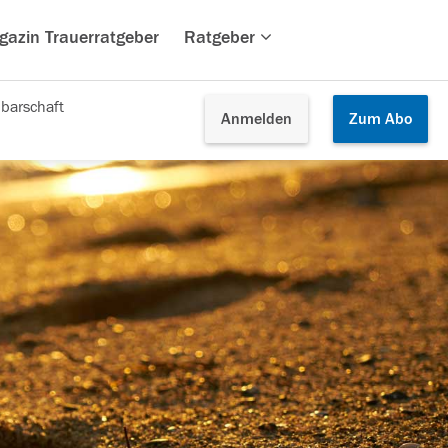
gazin Trauerratgeber
Ratgeber
barschaft
Anmelden
Zum
Abo