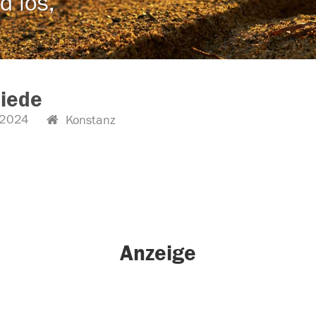
d los,
Riede
.2024
Konstanz
Anzeige