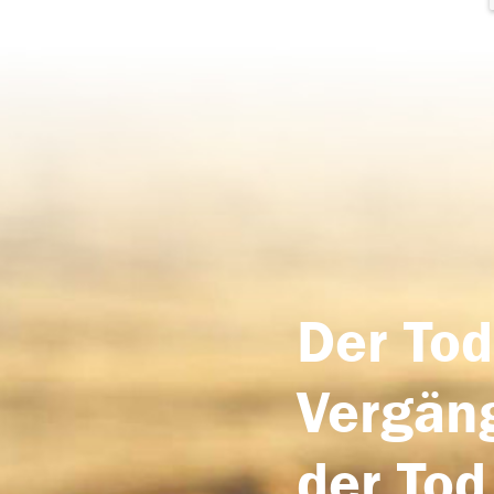
Der Tod
Vergäng
der Tod