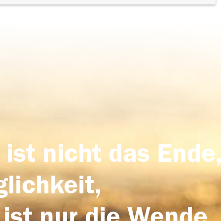
 ist nicht das Ende,
lichkeit,
 ist nur die Wende,