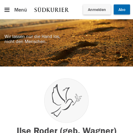
Menü
Anmelden
Abo
Wir lassen nur die Hand los,
nicht den Menschen.
Ilse Roder (geb. Wagner)