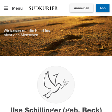
Menü
Anmelden
Abo
Wir lassen nur die Hand los,
nicht den Menschen.
Ilse Schillinger (geb. Beck)