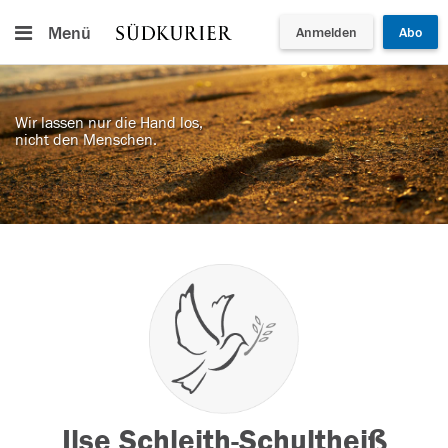
Menü
Anmelden
Abo
Wir lassen nur die Hand los,
nicht den Menschen.
Ilse Schleith-Schultheiß