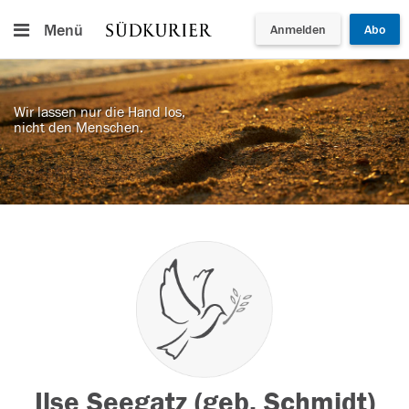
Menü
Anmelden
Abo
Wir lassen nur die Hand los,
nicht den Menschen.
Ilse Seegatz (geb. Schmidt)