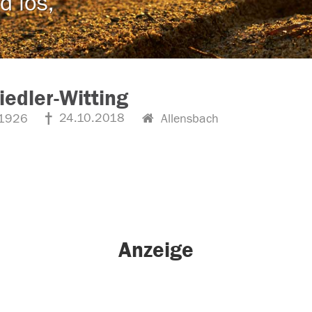
d los,
Siedler-Witting
24.10.2018
1926
Allensbach
Anzeige