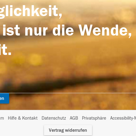
lichkeit,
 ist nur die Wende,
t.
en
I
um
Hilfe & Kontakt
Datenschutz
AGB
Privatsphäre
Accessibility
m
Vertrag widerrufen
A