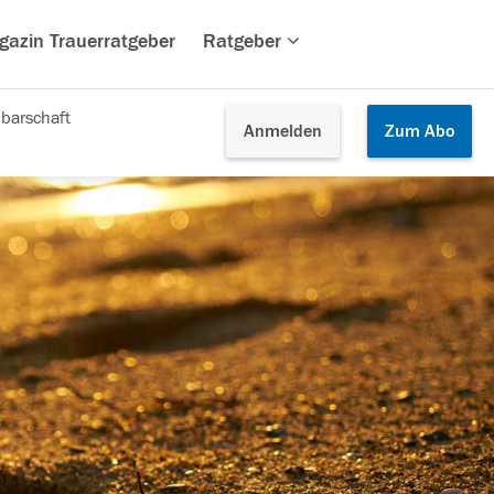
gazin Trauerratgeber
Ratgeber
barschaft
Anmelden
Zum
Abo