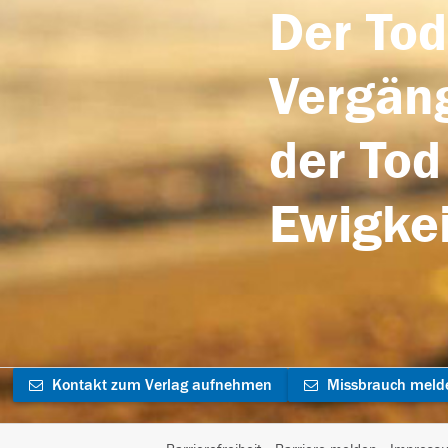
Der Tod
Vergäng
der Tod
Ewigkei
Kontakt zum Verlag aufnehmen
Missbrauch meld