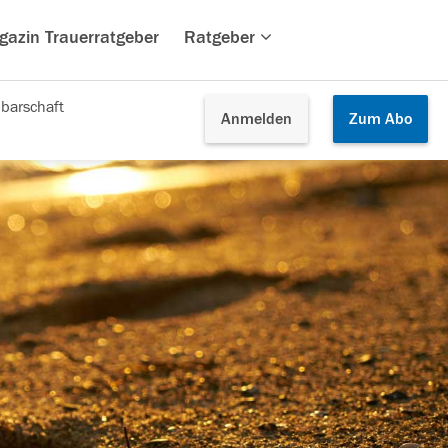
gazin Trauerratgeber
Ratgeber
barschaft
Anmelden
Zum
Abo