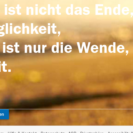
 ist nicht das Ende,
lichkeit,
 ist nur die Wende,
t.
en