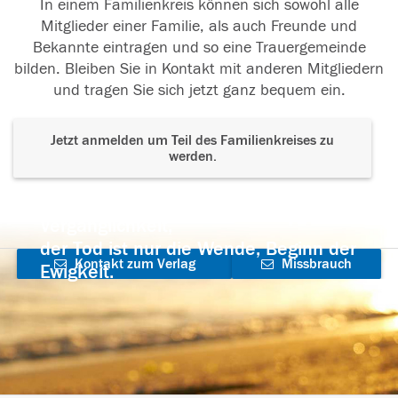
In einem Familienkreis können sich sowohl alle
Mitglieder einer Familie, als auch Freunde und
Bekannte eintragen und so eine Trauergemeinde
bilden. Bleiben Sie in Kontakt mit anderen Mitgliedern
und tragen Sie sich jetzt ganz bequem ein.
Jetzt anmelden um Teil des Familienkreises zu
werden.
Der Tod ist nicht das Ende, nicht die
Vergänglichkeit,
der Tod ist nur die Wende, Beginn der
Kontakt zum Verlag
Missbrauch
Ewigkeit.
aufnehmen
melden