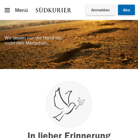
Menü
Anmelden
Abo
Wir lassen nur die Hand los,
nicht den Menschen.
In lieber Erinnerung