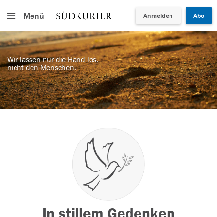
Menü
Anmelden
Abo
Wir lassen nur die Hand los,
nicht den Menschen.
In stillem Gedenken