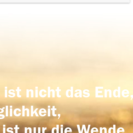
 ist nicht das Ende,
lichkeit,
 ist nur die Wende,