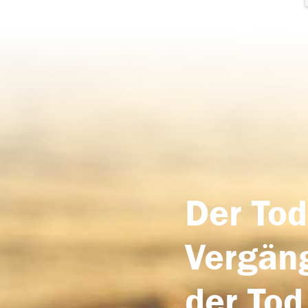
Der Tod
Vergäng
der Tod