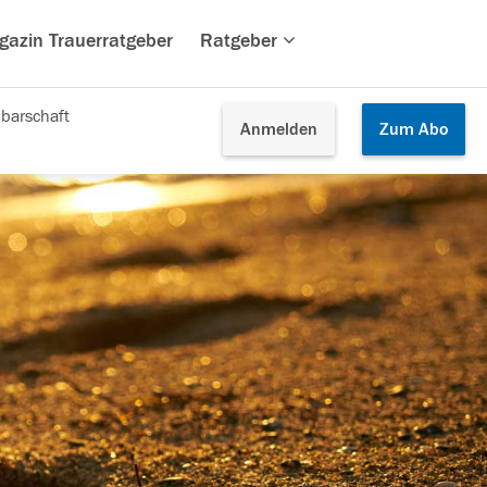
gazin Trauerratgeber
Ratgeber
barschaft
Anmelden
Zum
Abo