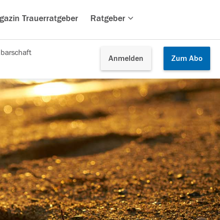
gazin Trauerratgeber
Ratgeber
barschaft
Anmelden
Zum
Abo