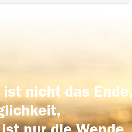
 ist nicht das Ende,
lichkeit,
 ist nur die Wende,