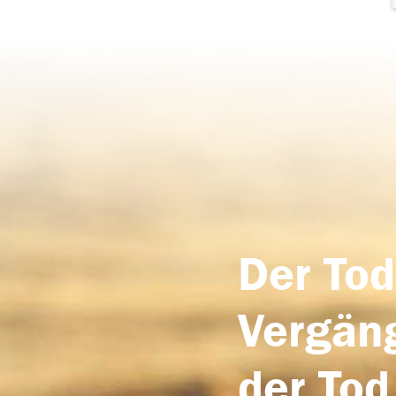
Der Tod
Vergäng
der Tod