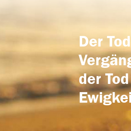
Der Tod
Vergäng
der Tod
Ewigkei