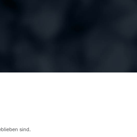
eblieben sind.