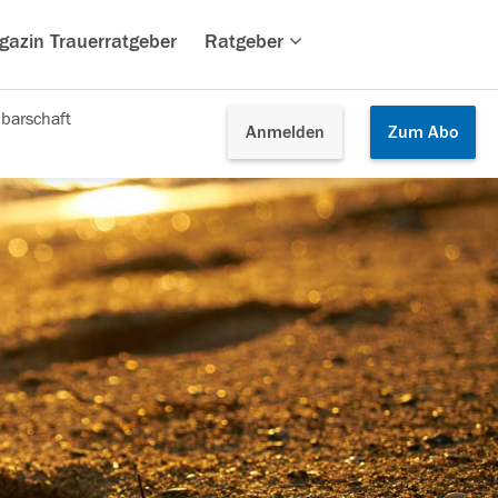
gazin Trauerratgeber
Ratgeber
barschaft
Anmelden
Zum
Abo