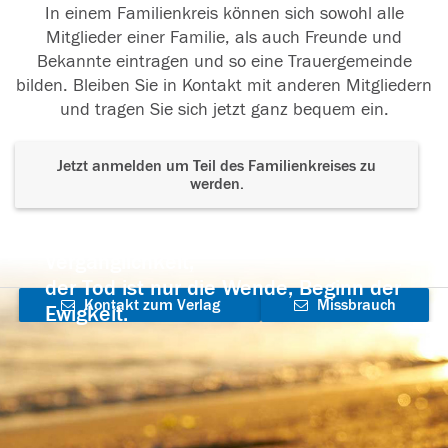
In einem Familienkreis können sich sowohl alle
Mitglieder einer Familie, als auch Freunde und
Bekannte eintragen und so eine Trauergemeinde
bilden. Bleiben Sie in Kontakt mit anderen Mitgliedern
und tragen Sie sich jetzt ganz bequem ein.
Jetzt anmelden um Teil des Familienkreises zu
werden.
Der Tod ist nicht das Ende, nicht die
Vergänglichkeit,
der Tod ist nur die Wende, Beginn der
Kontakt zum Verlag
Missbrauch
Ewigkeit.
aufnehmen
melden