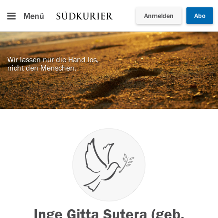
Menü
Anmelden
Abo
Wir lassen nur die Hand los,
nicht den Menschen.
Inge Gitta Sutera (geb.