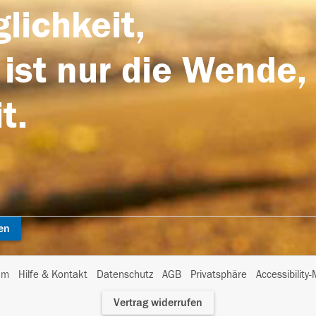
lichkeit,
 ist nur die Wende,
t.
en
I
um
Hilfe & Kontakt
Datenschutz
AGB
Privatsphäre
Accessibility
m
Vertrag widerrufen
A