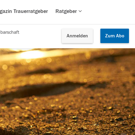
gazin Trauerratgeber
Ratgeber
barschaft
Anmelden
Zum
Abo