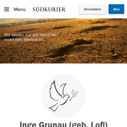
Menü
Anmelden
Abo
Wir lassen nur die Hand los,
nicht den Menschen.
Inge Grunau (geb. Lofi)