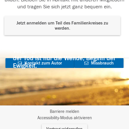
und tragen Sie sich jetzt ganz bequem ein.
Jetzt anmelden um Teil des Familienkreises zu
werden.
Der Tod ist nicht das Ende, nicht die
Vergänglichkeit,
der Tod ist nur die Wende, Beginn der
Kontakt zum Autor
Missbrauch
Ewigkeit.
aufnehmen
melden
Barriere melden
I
Accessibility-Modus aktivieren
m