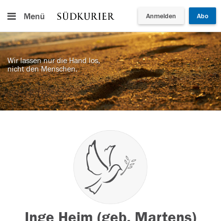
Menü
Anmelden
Abo
Wir lassen nur die Hand los,
nicht den Menschen.
Inge Heim (geb. Martens)