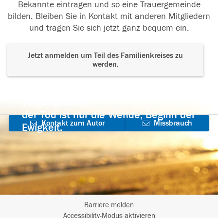
Bekannte eintragen und so eine Trauergemeinde
bilden. Bleiben Sie in Kontakt mit anderen Mitgliedern
und tragen Sie sich jetzt ganz bequem ein.
Jetzt anmelden um Teil des Familienkreises zu
werden.
Der Tod ist nicht das Ende, nicht die
Vergänglichkeit,
der Tod ist nur die Wende, Beginn der
Kontakt zum Autor
Missbrauch
Ewigkeit.
aufnehmen
melden
Barriere melden
I
Accessibility-Modus aktivieren