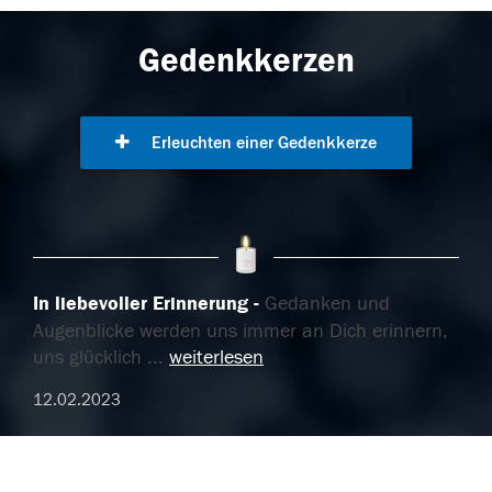
Gedenkkerzen
Erleuchten einer Gedenkkerze
In liebevoller Erinnerung
Gedanken und
Augenblicke werden uns immer an Dich erinnern,
uns glücklich
...
weiterlesen
12.02.2023