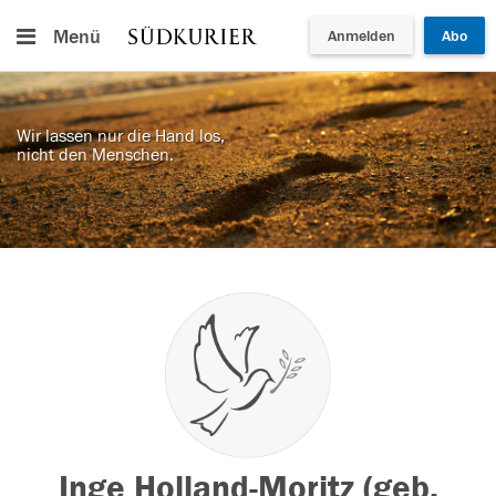
Menü
Anmelden
Abo
Wir lassen nur die Hand los,
nicht den Menschen.
Inge Holland-Moritz (geb.