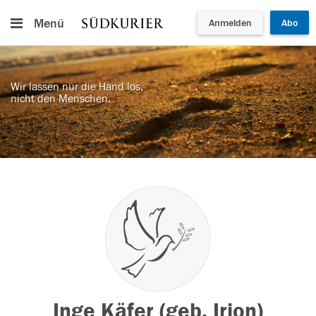
Menü
Anmelden
Abo
Wir lassen nur die Hand los,
nicht den Menschen.
Inge Käfer (geb. Irion)