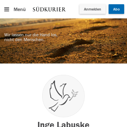
Menü
Anmelden
Abo
Wir lassen nur die Hand los,
nicht den Menschen.
Inge Labuske